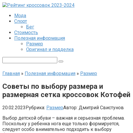
Перейти
к
Мода
контенту
Спорт
Бег
Стоимость
Полезная информация
Размер
Оригинал и подделка
Поиск:
Главная
»
Полезная информация
»
Размер
Советы по выбору размера и
размерная сетка кроссовок Котофей
20.02.2023
Рубрика:
Размер
Автор:
Дмитрий Свистунов
Выбор детской обуви – важная и серьезная проблема.
Поскольку у ребенка нога еще только формируется,
следует особо внимательно подходить к выбору